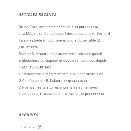
ARTICLES RÉCENTS
Bruno Cara, architecte et écrivain
29 JUILLET 2026
« La Méditerranée ou le deuil des sensations » : Bernard
Kalaora plaide ici pour une écologie du sensible
25
JUILLET 2026
Revenir à l’histoire pour un exercice rétroprospectif
Embouchure du Gapeau et double tombolo vus depuis
1892
17 JUILLET 2026
« Administrer la Méditerranée, oublier l’histoire » de
G.Calafat vu par B. Kalaora
17 JUILLET 2026
Dé-penser les territoires entre terre et mer avec
Y.Hénocque, B. Kalaora, et Ch. Michel
16 JUILLET 2026
ARCHIVES
(8)
juillet 2026