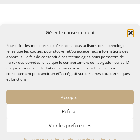
Gérer le consentement
Pour offrir les meilleures expériences, nous utilisons des technologies
telles que les cookies pour stocker et/ou accéder aux informations des
appareils. Le fait de consentir à ces technologies nous permettra de
traiter des données telles que le comportement de navigation ou les ID
uniques sur ce site. Le fait de ne pas consentir ou de retirer son
consentement peut avoir un effet négatif sur certaines caractéristiques
et fonctions.
© MALTAE, Mémoire A Lire, Territoire A l'Ecoute / 1995-
Accepter
2025
32, chemin Saint Lazare - Hyères 83400
Refuser
maltae2(arobase)gmail.com
Politique de confidentialité
Voir les préférences
Politique de confidentialité
Politique de confidentialité