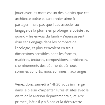
avec Yves Perret
Jouer avec les mots est un des plaisirs que cet
à la Maison de la
architecte poète et cantonnier aime à
partager, mais pas que ! Les associer au
Nature du Plan
langage de la plume en prolonge la poésie ; et
quand « les envois du lundi » s’épaississent
d’un sens engagé dans les combats de
de La Garde.
l’écologie, et plus s’envolent en trois
dimensions sensibles dans les formes,
CHUT…sans
matières, textures, compositions, ambiances,
cheminements des bâtiments où nous
sommes conviés, nous sommes… aux anges.
mots dire !
Venez donc samedi à 14h30 vous immerger
dans le plaisir d’arpenter livres et sites avec la
visite de la Maison départementale, œuvre
primée , bâtie il y a 5 ans et la découverte