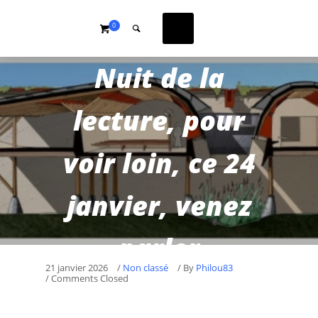
0
Nuit de la
lecture, pour
voir loin, ce 24
janvier, venez
parler
21 janvier 2026
/
Non classé
/
By
Philou83
/ Comments Closed
Architecture