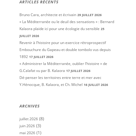
ARTICLES RÉCENTS
Bruno Cara, architecte et écrivain
29 JUILLET 2026
« La Méditerranée ou le deuil des sensations » : Bernard
Kalaora plaide ici pour une écologie du sensible
25
JUILLET 2026
Revenir à l’histoire pour un exercice rétroprospectif
Embouchure du Gapeau et double tombolo vus depuis
1892
17 JUILLET 2026
« Administrer la Méditerranée, oublier l’histoire » de
G.Calafat vu par B. Kalaora
17 JUILLET 2026
Dé-penser les territoires entre terre et mer avec
Y.Hénocque, B. Kalaora, et Ch. Michel
16 JUILLET 2026
ARCHIVES
(8)
juillet 2026
(3)
juin 2026
(1)
mai 2026