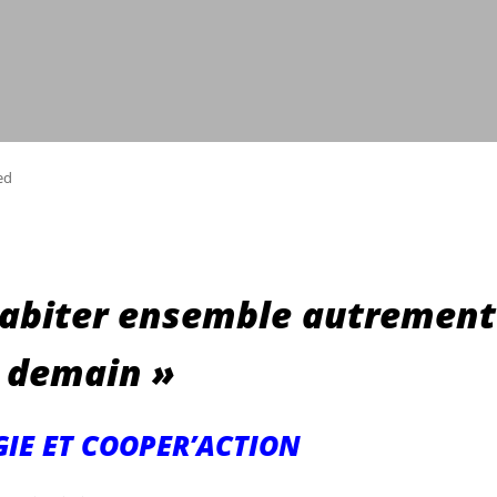
ed
 Habiter ensemble autrement
demain »
IE ET COOPER’ACTION