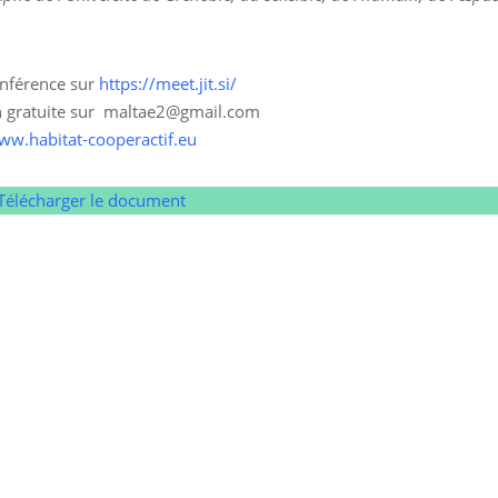
onférence sur
https://meet.jit.si/
on gratuite sur maltae2@gmail.com
ww.habitat-cooperactif.eu
Télécharger le document