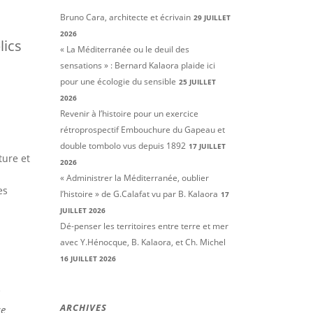
Bruno Cara, architecte et écrivain
29 JUILLET
2026
lics
« La Méditerranée ou le deuil des
sensations » : Bernard Kalaora plaide ici
pour une écologie du sensible
25 JUILLET
2026
Revenir à l’histoire pour un exercice
rétroprospectif Embouchure du Gapeau et
double tombolo vus depuis 1892
17 JUILLET
ture et
2026
« Administrer la Méditerranée, oublier
es
l’histoire » de G.Calafat vu par B. Kalaora
17
JUILLET 2026
Dé-penser les territoires entre terre et mer
avec Y.Hénocque, B. Kalaora, et Ch. Michel
16 JUILLET 2026
ARCHIVES
ce