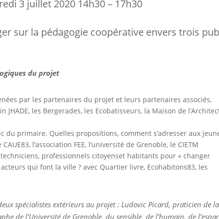
edi 3 juillet 2020 14h30 – 17h30
er sur la pédagogie coopérative envers trois pub
gogiques du projet
nées par les partenaires du projet et leurs partenaires associés,
in JHADE, les Bergerades, les Ecobatisseurs, la Maison de l’Architec
ic du primaire. Quelles propositions, comment s’adresser aux jeun
 CAUE83, l’association FEE, l’université de Grenoble, le CIETM
techniciens, professionnels citoyenset habitants pour « changer
cteurs qui font la ville ? avec Quartier livre, Ecohabitons83, les
x spécialistes extérieurs au projet : Ludovic Picard, praticien de la
he de l’Université de Grenoble, du sensible, de l’humain, de l’espa