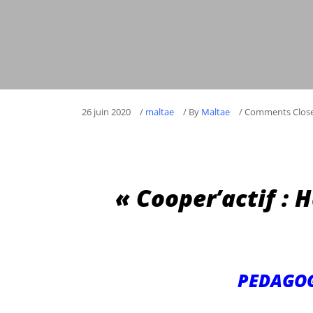
26 juin 2020
/
maltae
/
By
Maltae
/ Comments Clos
« Cooper’actif :
PEDAGOG