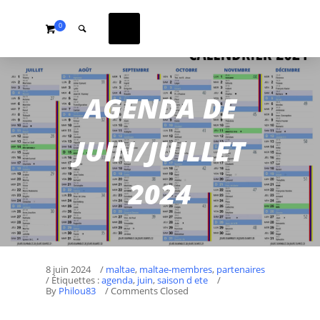
0
AGENDA DE
JUIN/JUILLET
2024
8 juin 2024
/
maltae
,
maltae-membres
,
partenaires
/ Étiquettes :
agenda
,
juin
,
saison d ete
/
By
Philou83
/ Comments Closed