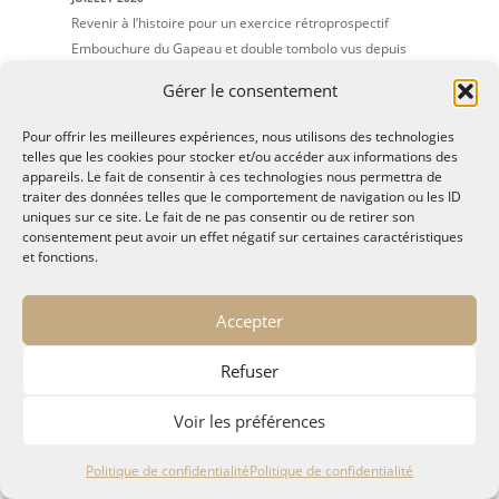
Revenir à l’histoire pour un exercice rétroprospectif
Embouchure du Gapeau et double tombolo vus depuis
1892
17 JUILLET 2026
Gérer le consentement
« Administrer la Méditerranée, oublier l’histoire » de
G.Calafat vu par B. Kalaora
17 JUILLET 2026
Pour offrir les meilleures expériences, nous utilisons des technologies
Dé-penser les territoires entre terre et mer avec
telles que les cookies pour stocker et/ou accéder aux informations des
appareils. Le fait de consentir à ces technologies nous permettra de
Y.Hénocque, B. Kalaora, et Ch. Michel
16 JUILLET 2026
traiter des données telles que le comportement de navigation ou les ID
uniques sur ce site. Le fait de ne pas consentir ou de retirer son
consentement peut avoir un effet négatif sur certaines caractéristiques
ARCHIVES
et fonctions.
(8)
juillet 2026
Accepter
(3)
juin 2026
(1)
mai 2026
Refuser
(3)
avril 2026
(6)
mars 2026
Voir les préférences
(7)
janvier 2026
(3)
décembre 2025
Politique de confidentialité
Politique de confidentialité
(3)
novembre 2025