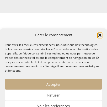
Gérer le consentement
Pour offrir les meilleures expériences, nous utilisons des technologies
telles que les cookies pour stocker et/ou accéder aux informations des
appareils. Le fait de consentir à ces technologies nous permettra de
traiter des données telles que le comportement de navigation ou les ID
uniques sur ce site. Le fait de ne pas consentir ou de retirer son
consentement peut avoir un effet négatif sur certaines caractéristiques
et fonctions.
© MALTAE, Mémoire A Lire, Territoire A l'Ecoute / 1995-
Accepter
2025
32, chemin Saint Lazare - Hyères 83400
Refuser
maltae2(arobase)gmail.com
Politique de confidentialité
Voir les préférences