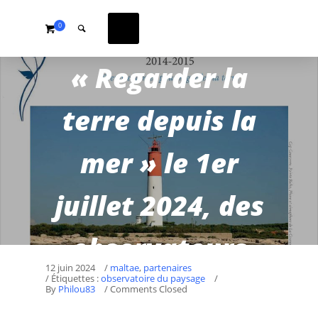
0
« Regarder la
terre depuis la
mer » le 1er
juillet 2024, des
observateurs
12 juin 2024
/
maltae
,
partenaires
/ Étiquettes :
observatoire du paysage
/
pour observer
By
Philou83
/ Comments Closed